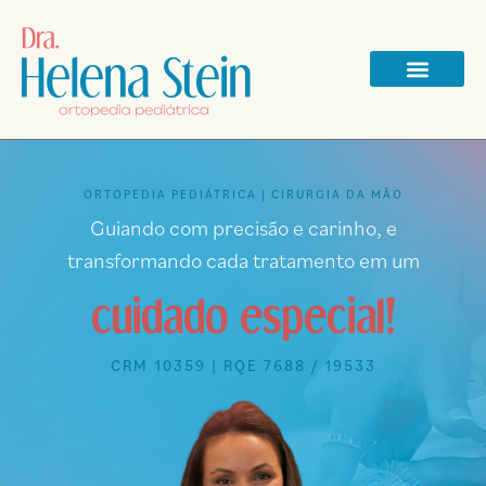
ORTOPEDIA PEDIÁTRICA | CIRURGIA DA MÃO
Guiando com precisão e carinho, e
transformando cada tratamento em um
cuidado especial!
CRM 10359 | RQE 7688 / 19533